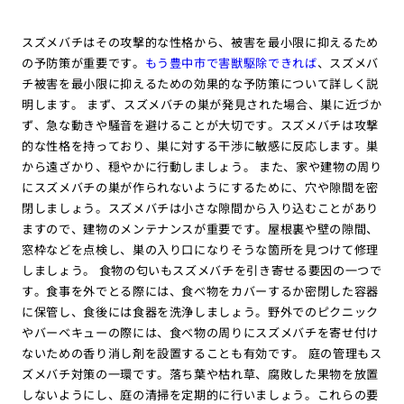
スズメバチはその攻撃的な性格から、被害を最小限に抑えるため
の予防策が重要です。
もう豊中市で害獣駆除できれば
、スズメバ
チ被害を最小限に抑えるための効果的な予防策について詳しく説
明します。 まず、スズメバチの巣が発見された場合、巣に近づか
ず、急な動きや騒音を避けることが大切です。スズメバチは攻撃
的な性格を持っており、巣に対する干渉に敏感に反応します。巣
から遠ざかり、穏やかに行動しましょう。 また、家や建物の周り
にスズメバチの巣が作られないようにするために、穴や隙間を密
閉しましょう。スズメバチは小さな隙間から入り込むことがあり
ますので、建物のメンテナンスが重要です。屋根裏や壁の隙間、
窓枠などを点検し、巣の入り口になりそうな箇所を見つけて修理
しましょう。 食物の匂いもスズメバチを引き寄せる要因の一つで
す。食事を外でとる際には、食べ物をカバーするか密閉した容器
に保管し、食後には食器を洗浄しましょう。野外でのピクニック
やバーベキューの際には、食べ物の周りにスズメバチを寄せ付け
ないための香り消し剤を設置することも有効です。 庭の管理もス
ズメバチ対策の一環です。落ち葉や枯れ草、腐敗した果物を放置
しないようにし、庭の清掃を定期的に行いましょう。これらの要