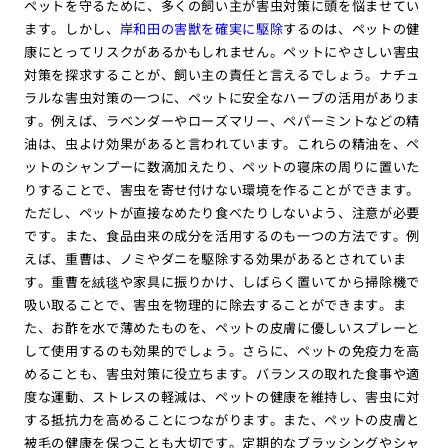
ペットを守るために、多くの飼い主が害虫対策に頭を悩ませてい
ます。しかし、
岸和田の害獣を確実に駆除
するのは、ペットの健
康にとってリスクがあるかもしれません。ペットにやさしい害虫
対策を探求することが、飼い主の責任と言えるでしょう。ナチュ
ラルな害虫対策の一つに、ペットに安全なハーブの活用がありま
す。例えば、ラベンダーやローズマリー、ペパーミントなどの精
油は、虫よけ効果があると言われています。これらの精油を、ペ
ットのシャンプーに数滴加えたり、ペットの寝床の周りに置いた
りすることで、害虫を寄せ付けない環境を作ることができます。
ただし、ペットが直接なめたり食べたりしないよう、注意が必要
です。また、食品由来の成分を活用するのも一つの方法です。例
えば、重曹は、ノミやダニを駆除する効果があるとされていま
す。重曹を絨毯や家具に振りかけ、しばらく置いてから掃除機で
吸い取ることで、害虫を物理的に除去することができます。ま
た、お酢を水で薄めたものを、ペットの皮膚に優しいスプレーと
して使用するのも効果的でしょう。さらに、ペットの免疫力を高
めることも、害虫対策に役立ちます。バランスの取れた食事や適
度な運動、ストレスの軽減は、ペットの健康を維持し、害虫に対
する抵抗力を高めることにつながります。また、ペットの皮膚と
被毛の健康を保つことも大切です。定期的なブラッシングやシャ