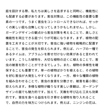
庭を設計する際、私たちは美しさを追求すると同時に、機能性に
も配慮する必要があります。害虫対策は、この機能性の重要な要
素の一つです。うまく害虫をコントロールできなければ、せっか
くの美しい庭も台無しになってしまうかもしれません。しかし、
ガーデンデザインの観点から害虫対策を考えることで、美しさと
機能性を両立できる庭づくりが可能になります。まず、植物の配
置を工夫することが大切です。害虫に強い植物を戦略的に配置す
ることで、害虫の発生を抑えられます。例えば、ハーブの一種で
あるタイムは、アブラムシを寄せ付けない効果があると言われて
います。こうした植物を、大切な植物の近くに植えることで、害
虫の被害を防ぐことができるでしょう。また、植物の多様性を確
保することも重要です。単一の植物ばかりを植えると、その植物
を好む害虫が大発生しやすくなります。一方、様々な種類の植物
を組み合わせることで、害虫の食害を分散させ、被害を最小限に
抑えられます。多様な植物が織りなす美しい景観は、ガーデンデ
ザインの面でも魅力的です。加えて、天敵を呼び込む工夫も効果
的です。害虫を食べる益虫を引き寄せる植物を取り入れること
で、自然の力を味方につけられます。例えば、ニンジンの花は、