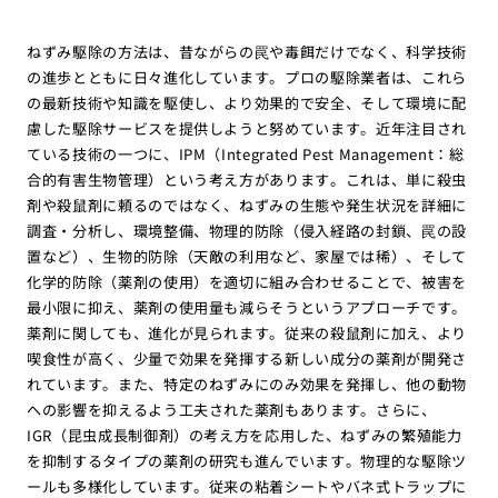
ねずみ駆除の方法は、昔ながらの罠や毒餌だけでなく、科学技術
の進歩とともに日々進化しています。プロの駆除業者は、これら
の最新技術や知識を駆使し、より効果的で安全、そして環境に配
慮した駆除サービスを提供しようと努めています。近年注目され
ている技術の一つに、IPM（Integrated Pest Management：総
合的有害生物管理）という考え方があります。これは、単に殺虫
剤や殺鼠剤に頼るのではなく、ねずみの生態や発生状況を詳細に
調査・分析し、環境整備、物理的防除（侵入経路の封鎖、罠の設
置など）、生物的防除（天敵の利用など、家屋では稀）、そして
化学的防除（薬剤の使用）を適切に組み合わせることで、被害を
最小限に抑え、薬剤の使用量も減らそうというアプローチです。
薬剤に関しても、進化が見られます。従来の殺鼠剤に加え、より
喫食性が高く、少量で効果を発揮する新しい成分の薬剤が開発さ
れています。また、特定のねずみにのみ効果を発揮し、他の動物
への影響を抑えるよう工夫された薬剤もあります。さらに、
IGR（昆虫成長制御剤）の考え方を応用した、ねずみの繁殖能力
を抑制するタイプの薬剤の研究も進んでいます。物理的な駆除ツ
ールも多様化しています。従来の粘着シートやバネ式トラップに