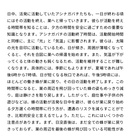
日中、活発に活動していたアシナガバチたちも、一日が終わる頃
にはその活動を終え、巣へと帰っていきます。彼らが活動を終え
る時間帯を知ることは、夕方の時間を安全に過ごすための重要な
知識となります。アシナガバチの活動終了時間は、活動開始時間
と同様に、主に「光」と「気温」に影響されます。彼らは、太陽
の光を目印に活動しているため、日が傾き、周囲が薄暗くなって
くると、それを合図に巣への帰還を始めます。また、気温が下が
ってくると体の動きも鈍くなるため、活動を維持することが難し
くなります。具体的には、季節にもよりますが、夏場であれば午
後6時から7時頃、日が短くなる秋口であれば、午後5時頃には、
ほとんどの働き蜂が巣に戻り、その日の活動を終了します。この
時間帯になると、巣の周辺を飛び回っていた蜂の姿もめっきり減
り、庭は静けさを取り戻します。したがって、庭仕事や子供の外
遊びなどは、蜂の活動が活発な日中を避け、彼らが巣に戻り始め
る夕方遅くの時間帯に行う方が、遭遇のリスクを減らすことがで
き、比較的安全と言えるでしょう。ただし、これにはいくつかの
注意点があります。まず、日没直後は、まだ全ての蜂が巣に戻り
きっておらず、巣の周辺を最後の蜂が飛び回っている可能性があ