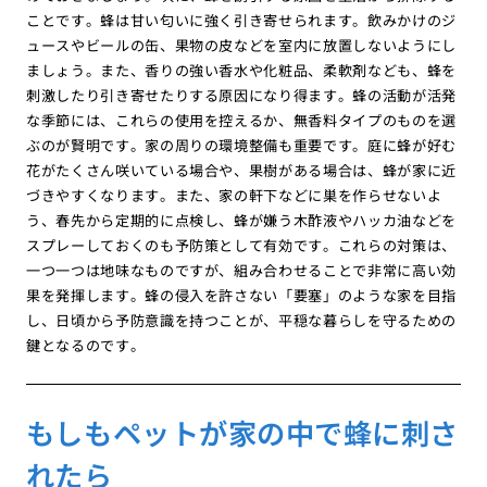
ことです。蜂は甘い匂いに強く引き寄せられます。飲みかけのジ
ュースやビールの缶、果物の皮などを室内に放置しないようにし
ましょう。また、香りの強い香水や化粧品、柔軟剤なども、蜂を
刺激したり引き寄せたりする原因になり得ます。蜂の活動が活発
な季節には、これらの使用を控えるか、無香料タイプのものを選
ぶのが賢明です。家の周りの環境整備も重要です。庭に蜂が好む
花がたくさん咲いている場合や、果樹がある場合は、蜂が家に近
づきやすくなります。また、家の軒下などに巣を作らせないよ
う、春先から定期的に点検し、蜂が嫌う木酢液やハッカ油などを
スプレーしておくのも予防策として有効です。これらの対策は、
一つ一つは地味なものですが、組み合わせることで非常に高い効
果を発揮します。蜂の侵入を許さない「要塞」のような家を目指
し、日頃から予防意識を持つことが、平穏な暮らしを守るための
鍵となるのです。
もしもペットが家の中で蜂に刺さ
れたら