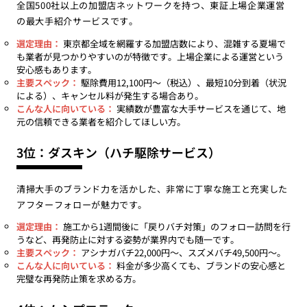
全国500社以上の加盟店ネットワークを持つ、東証上場企業運営
の最大手紹介サービスです。
選定理由：
東京都全域を網羅する加盟店数により、混雑する夏場で
も業者が見つかりやすいのが特徴です。上場企業による運営という
安心感もあります。
主要スペック：
駆除費用12,100円〜（税込）、最短10分到着（状況
による）、キャンセル料が発生する場合あり。
こんな人に向いている：
実績数が豊富な大手サービスを通じて、地
元の信頼できる業者を紹介してほしい方。
3位：ダスキン（ハチ駆除サービス）
清掃大手のブランド力を活かした、非常に丁寧な施工と充実した
アフターフォローが魅力です。
選定理由：
施工から1週間後に「戻りバチ対策」のフォロー訪問を行
うなど、再発防止に対する姿勢が業界内でも随一です。
主要スペック：
アシナガバチ22,000円〜、スズメバチ49,500円〜。
こんな人に向いている：
料金が多少高くても、ブランドの安心感と
完璧な再発防止策を求める方。