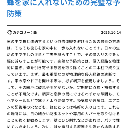
蜂を家に入れないための完璧な予
防策
蜂
2025.10.14
家の中で蜂と遭遇するという恐怖体験を避けるための最善の方法
は、そもそも彼らを家の中に一歩も入れないことです。日々の生
活の中で少しの注意と工夫を凝らすことで、その侵入リスクを大
幅に減らすことが可能です。完璧な予防策とは、侵入経路を物理
的に塞ぎ、蜂を引き寄せる原因を取り除くことの二本柱で成り立
っています。まず、最も重要なのが物理的な侵入経路の遮断で
す。家の窓やドアを開ける際は、必ず網戸を使用しましょう。そ
して、その網戸に破れや隙間がないか、定期的に点検・補修する
ことが不可欠です。網戸と窓枠の間にできるわずかな隙間も、モ
ヘアシールなどで塞ぐとより完璧です。換気扇や通気口、エアコ
ンの配管用の穴なども、蜂にとっては格好の入り口です。これら
の場所には、目の細かい防虫ネットや専用のカバーを取り付ける
ことを強くお勧めします。壁にひび割れなどがあれば、パテで埋
めておきましょう。次に、蜂を誘引する原因を生活から排除する