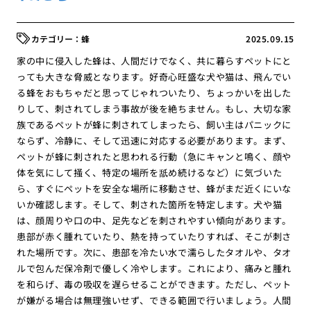
蜂
2025.09.15
家の中に侵入した蜂は、人間だけでなく、共に暮らすペットにと
っても大きな脅威となります。好奇心旺盛な犬や猫は、飛んでい
る蜂をおもちゃだと思ってじゃれついたり、ちょっかいを出した
りして、刺されてしまう事故が後を絶ちません。もし、大切な家
族であるペットが蜂に刺されてしまったら、飼い主はパニックに
ならず、冷静に、そして迅速に対応する必要があります。まず、
ペットが蜂に刺されたと思われる行動（急にキャンと鳴く、顔や
体を気にして掻く、特定の場所を舐め続けるなど）に気づいた
ら、すぐにペットを安全な場所に移動させ、蜂がまだ近くにいな
いか確認します。そして、刺された箇所を特定します。犬や猫
は、顔周りや口の中、足先などを刺されやすい傾向があります。
患部が赤く腫れていたり、熱を持っていたりすれば、そこが刺さ
れた場所です。次に、患部を冷たい水で濡らしたタオルや、タオ
ルで包んだ保冷剤で優しく冷やします。これにより、痛みと腫れ
を和らげ、毒の吸収を遅らせることができます。ただし、ペット
が嫌がる場合は無理強いせず、できる範囲で行いましょう。人間