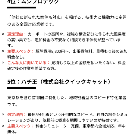
4位：ムシプロテック
「他社に断られた案件も対応」を掲げる、技術力と機動力に定評
のある全国対応業者です。
選定理由：
カーポートの高所や、複雑な構造部分に作られた難易度
の高い巣でも、追加料金の不安なく相談できる体制が整っていま
す。
主要スペック：
駆除費用8,800円〜、出張費無料、見積もり後の追加
料金なし。
こんな人に向いている：
見積もり以上の金額を払いたくない、料金
確定後の作業を希望する方。
5位：ハチ王（株式会社クイックキャット）
東京都を含む首都圏に特化した、地域密着型のスピード特化業者
です。
選定理由：
最短5分到着という圧倒的なスピード。独自の料金シミュ
レーションがあり、依頼前に概算を把握しやすいのが特徴です。
主要スペック：
料金シミュレーター完備、東京都内全域対応、年中
無休。