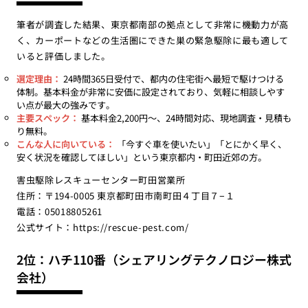
筆者が調査した結果、東京都南部の拠点として非常に機動力が高
く、カーポートなどの生活圏にできた巣の緊急駆除に最も適して
いると評価しました。
選定理由：
24時間365日受付で、都内の住宅街へ最短で駆けつける
体制。基本料金が非常に安価に設定されており、気軽に相談しやす
い点が最大の強みです。
主要スペック：
基本料金2,200円〜、24時間対応、現地調査・見積も
り無料。
こんな人に向いている：
「今すぐ車を使いたい」「とにかく早く、
安く状況を確認してほしい」という東京都内・町田近郊の方。
害虫駆除レスキューセンター町田営業所
住所：〒194-0005 東京都町田市南町田４丁目７−１
電話：05018805261
公式サイト：
https://rescue-pest.com/
2位：ハチ110番（シェアリングテクノロジー株式
会社）