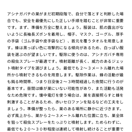
アシナガバチの巣がまだ初期段階で、自分で落とすと判断した場
合でも、安全を最優先にした正しい手順を踏むことが非常に重要
です。まず、準備を万全に整えましょう。服装は、肌の露出がな
いように長袖長ズボンを着用し、帽子、マスク、ゴーグル、厚手
の手袋（ゴム手袋や皮手袋など）、首元を覆うタオルを用意しま
す。蜂は黒っぽい色に攻撃的になる傾向があるため、白っぽい服
装を選ぶのが望ましいです。駆除に使うのは、アシナガバチ専用
の殺虫スプレーが最適です。噴射距離が長く、威力のあるジェッ
ト噴射タイプを選びましょう。最低でも２〜３メートル離れた場
所から噴射できるものを用意します。駆除作業は、蜂の活動が最
も鈍る時間帯、つまり日没後２〜３時間経過した夜間に行うのが
基本です。昼間は蜂が巣にいない可能性があり、また活動も活発
なため危険です。懐中電灯を使う場合は、巣を直接照らすと蜂を
刺激することがあるため、赤いセロファンを貼るなどの工夫をし
ましょう。準備が整ったら、巣のある場所に静かに近づきます。
必ず風上から、巣から２〜３メートル離れた位置に立ち、巣全体
を狙って殺虫スプレーをたっぷりと噴射します。ためらわずに、
最低でも２０〜３０秒程度は連続して噴射し続けることが重要で