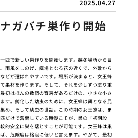
2025.04.27
ナガバチ巣作り開始
た一匹で新しい巣作りを開始します。越冬場所から目
す。雨風をしのげ、餌場となる花の近くで、外敵から
枝などが選ばれやすいです。場所が決まると、女王蜂
せて巣材を作ります。そして、それを少しずつ塗り重
。最初はほんの数個の育房があるだけの、小さな小さ
けます。孵化した幼虫のために、女王蜂は餌となる昆
餌集め、そして幼虫の世話。この時期の女王蜂は、ま
一匹だけで奮闘している時期こそが、巣の「初期段
比較的安全に巣を落とすことが可能です。女王蜂は巣
れば、危険度は格段に低いと言えます。やがて、最初