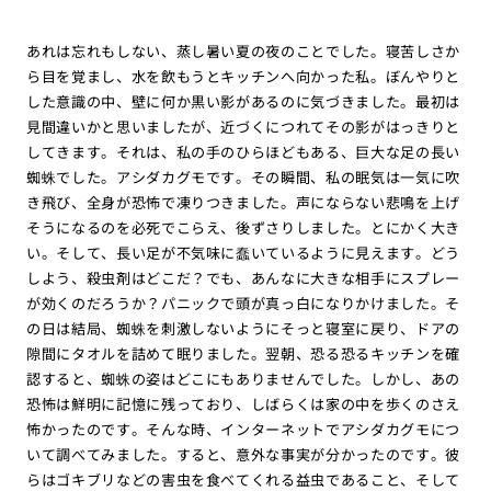
あれは忘れもしない、蒸し暑い夏の夜のことでした。寝苦しさか
ら目を覚まし、水を飲もうとキッチンへ向かった私。ぼんやりと
した意識の中、壁に何か黒い影があるのに気づきました。最初は
見間違いかと思いましたが、近づくにつれてその影がはっきりと
してきます。それは、私の手のひらほどもある、巨大な足の長い
蜘蛛でした。アシダカグモです。その瞬間、私の眠気は一気に吹
き飛び、全身が恐怖で凍りつきました。声にならない悲鳴を上げ
そうになるのを必死でこらえ、後ずさりしました。とにかく大き
い。そして、長い足が不気味に蠢いているように見えます。どう
しよう、殺虫剤はどこだ？でも、あんなに大きな相手にスプレー
が効くのだろうか？パニックで頭が真っ白になりかけました。そ
の日は結局、蜘蛛を刺激しないようにそっと寝室に戻り、ドアの
隙間にタオルを詰めて眠りました。翌朝、恐る恐るキッチンを確
認すると、蜘蛛の姿はどこにもありませんでした。しかし、あの
恐怖は鮮明に記憶に残っており、しばらくは家の中を歩くのさえ
怖かったのです。そんな時、インターネットでアシダカグモにつ
いて調べてみました。すると、意外な事実が分かったのです。彼
らはゴキブリなどの害虫を食べてくれる益虫であること、そして